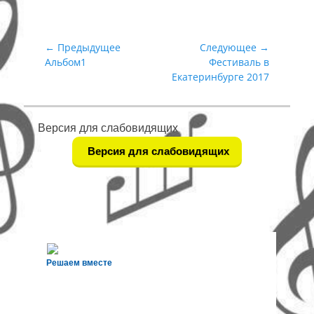
Навигация
← Предыдущее
Следующее →
Предыдущая
Следующая
Альбом1
Фестиваль в
по
запись:
запись:
Екатеринбурге 2017
записям
Версия для слабовидящих
Версия для слабовидящих
Решаем вместе